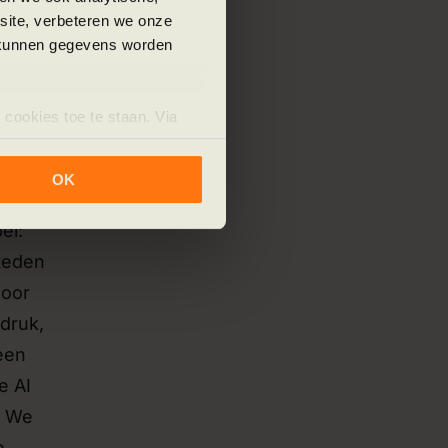
bsite, verbeteren we onze
j kunnen gegevens worden
 cookies toe te staan. Via
uze op ieder moment wijzigen
klaring.
OK
el:
steden
Door
kdruk,
 een
e AI
. We
e