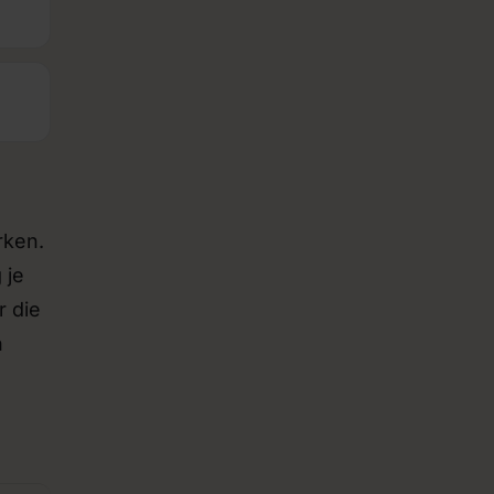
rken.
 je
r die
n