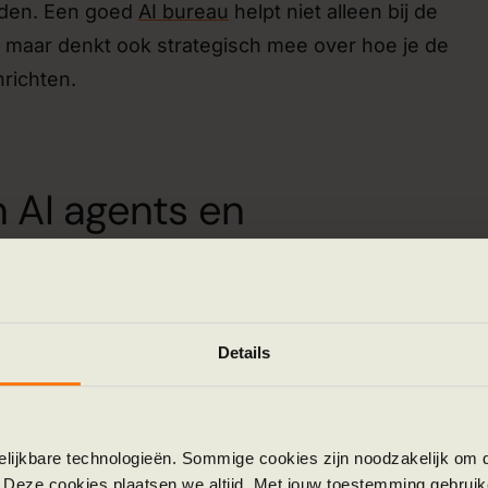
den. Een goed
AI bureau
helpt niet alleen bij de
 maar denkt ook strategisch mee over hoe je de
nrichten.
 AI agents en
lisatie
aan veel verder dan eenvoudige automatisering. D
 van AI agents: autonome systemen die zelfstandig t
Details
singen nemen en leren van data. Deze agents kunne
ervice ondersteunen, marketingcampagnes beheren 
tvoeren. Het doel is altijd om te komen tot duurzam
gelijkbare technologieën. Sommige cookies zijn noodzakelijk om d
bij systemen naadloos samenwerken en menselijke
 Deze cookies plaatsen we altijd. Met jouw toestemming gebruik