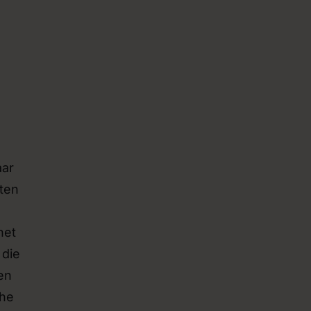
aar
nten
het
 die
en
che