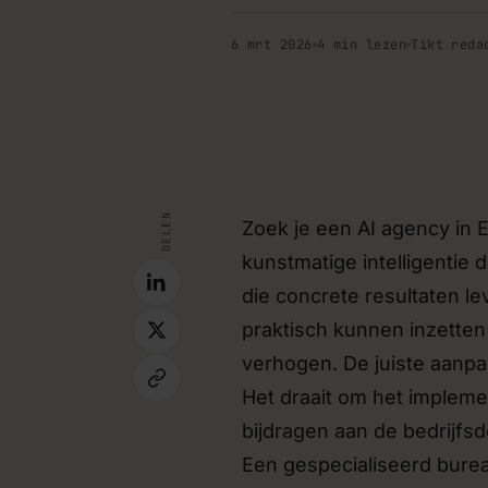
Koppelingen tussen sy
6 mrt 2026
4 min lezen
Tikt reda
Bestaande tools laten samenw
integraties, zodat data niet
hoeft te worden.
MVP & prototyping
inspiratie · blog
Snel een werkend prototype
valideren voordat je grootscha
DELEN
Zoek je een AI agency in 
kunstmatige intelligentie 
Implementatie & trainin
die concrete resultaten le
Begeleiding en training voor 
nieuwe tools aan de slag will
praktisch kunnen inzetten
verhogen. De juiste aanpa
Het draait om het impleme
bijdragen aan de bedrijfs
Een gespecialiseerd burea