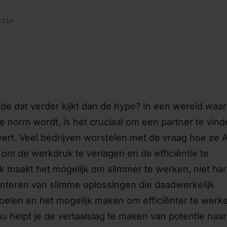
stemen
Verbetering van bestaande
ctie
›
erken via API’s en
Bovenop je huidige software ve
 meer handmatig overgezet
de nieuwste AI-mogelijkheden.
Strategie- en sparringssess
›
 bouwen om jouw idee te
Losse consulten waarin we meede
lig investeert.
tech-keuzes of de roadmap van 
Ede dat verder kijkt dan de hype? In een wereld waar
de norm wordt, is het cruciaal om een partner te vin
g
Beheer & doorontwikkeling
›
vert. Veel bedrijven worstelen met de vraag hoe ze A
teams die zelf met AI en
Hosting, onderhoud en doorontwi
en.
een sprint-based samenwerking.
 om de werkdruk te verlagen en de efficiëntie te
k maakt het mogelijk om slimmer te werken, niet har
nteren van slimme oplossingen die daadwerkelijk
doelen en het mogelijk maken om efficiënter te werk
u helpt je de vertaalslag te maken van potentie naar