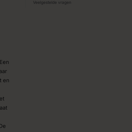
Veelgestelde vragen
 Een
aar
t en
et
aat
 De