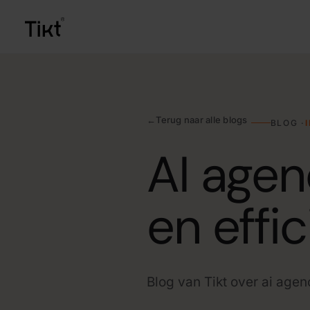
AIC (Artificial Intelligen
De centrale AI-kern die kennis
organisatie met elkaar verbind
←
Terug naar alle blogs
BLOG ·
AI-agents
AI agen
Slimme agents die werk uit 
beantwoorden tot offertes op
en effi
GPT op maat voor jouw b
Een eigen veilige ChatGPT-o
jouw bedrijf.
Documentverwerking me
Blog van Tikt over ai agen
Facturen, contracten en form
controleren en doorzetten na