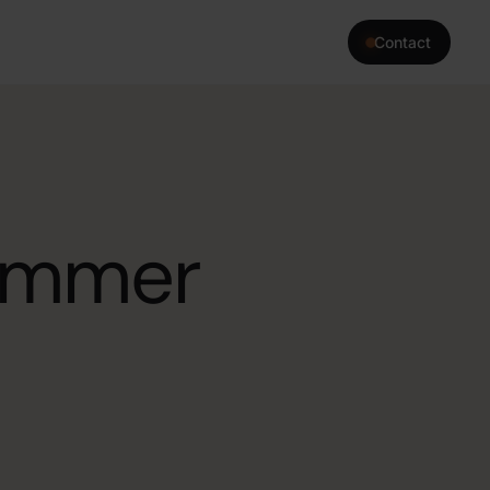
Contact
›
interne tools die precies
heeft.
limmer
›
terne kennisbank of advies
 kennis.
›
a die jouw team 24/7
erkzaamheden.
›
automatiseren zodat jouw
rk dat er écht toe doet.