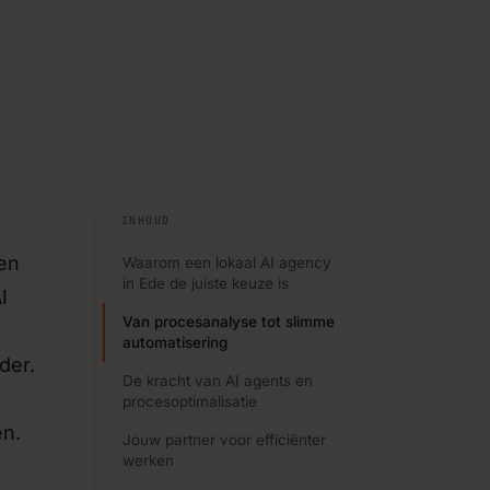
 systemen
›
rbeteringen bouwen met
ies
›
nken over digitalisering,
jouw product.
INHOUD
den
Waarom een lokaal AI agency
in Ede de juiste keuze is
›
I
kkeling via vaste SLA’s of
Van procesanalyse tot slimme
automatisering
der.
De kracht van AI agents en
procesoptimalisatie
en.
Jouw partner voor efficiënter
werken