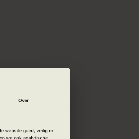
enk
aken
Over
n
of
e
e website goed, veilig en
en we ook analytische,