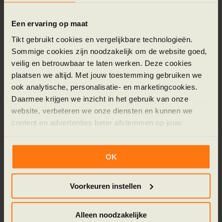
trainers opgeleid
blijft intern
Een ervaring op maat
Tikt gebruikt cookies en vergelijkbare technologieën.
Sommige cookies zijn noodzakelijk om de website goed,
02 · TOOLS
veilig en betrouwbaar te laten werken. Deze cookies
voor teams die zelf willen bouwen
plaatsen we altijd. Met jouw toestemming gebruiken we
Implementatie n8n flows
ook analytische, personalisatie- en marketingcookies.
Daarmee krijgen we inzicht in het gebruik van onze
Hands-on leren hoe je zelf workflows bouwt in n8n.
website, verbeteren we onze diensten en kunnen we
De eerste flows maken we samen, daarna bouwt het
content en advertenties beter afstemmen op jouw
team zelf verder en kijken wij mee op de
interesses. Hierbij kunnen gegevens worden gedeeld met
architectuur.
externe partners.
OK
Samen
Zelf
Klik op ‘OK’ om alle cookies te accepteren. Kies ‘Alleen
de eerste flows
de rest
noodzakelijk’ om alleen noodzakelijke cookies toe te
Voorkeuren instellen
staan. Via ‘Voorkeuren instellen’ kun je per categorie
kiezen welke cookies je accepteert. Je kunt je keuze op
Alleen noodzakelijke
ieder moment wijzigen via onze cookie-instellingen. Meer