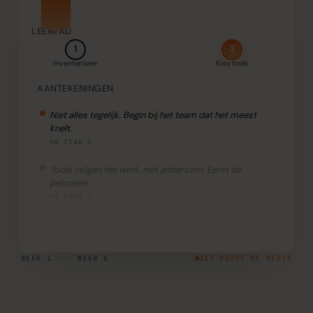
LEERPAD
3
1
2
Inventariseer
Train kern-team
Kies tools
AANTEKENINGEN
Niet alles tegelijk. Begin bij het team dat het meest
knelt.
na stap 1
Tools volgen het werk, niet andersom. Eerst de
patronen.
na stap 2
WEEK 1 ··· WEEK 6
JIJ HOUDT DE REGIE