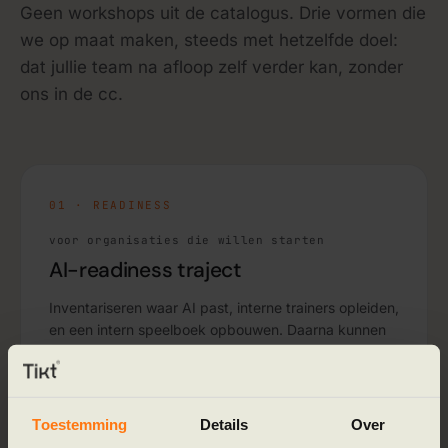
Geen workshops uit de catalogus. Drie vormen die
we op maat maken, steeds met hetzelfde doel:
dat jullie team na afloop zelf verder kan, zonder
ons in de cc.
01 · READINESS
voor organisaties die willen starten
AI-readiness traject
Inventariseren waar AI past, interne trainers opleiden,
en een intern speelboek opbouwen. Daarna kunnen
teams zelf experimenteren met begeleiding van
eigen mensen.
Toestemming
Details
Over
Eigen
Speelboek