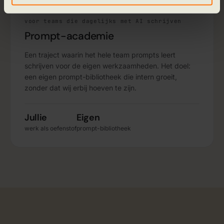
03 · PROMPTS
informatie vind je in ons
cookiebeleid en onze
privacyverklaring.
voor teams die dagelijks met AI schrijven
Prompt-academie
Een traject waarin het hele team prompts leert
schrijven voor de eigen werkzaamheden. Het doel:
een eigen prompt-bibliotheek die intern groeit,
zonder dat wij erbij hoeven te zijn.
Jullie
Eigen
werk als oefenstof
prompt-bibliotheek