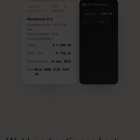
GEËXTRAHEERD
FACTUUR ·
PDF · 1
2026-0418
PAGINA
bedrag
4380.00
Mediabirds B.V.
btw
760.33
Boylestraat 25c · 6718 XM
Ede
datum
2026-05-14
KvK 12345678 · BTW
NL001234567B01
Totaal
€ 4.380,00
BTW · 21%
€ 760,33
Factuurdatum
14 mei 2026
IBAN
NL44 RABO 0123 4567
89