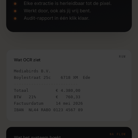
Elke extractie is herleidbaar tot de pixel.
Werkt door, ook als jij vrij bent.
Audit-rapport in één klik klaar.
RUW
Wat OCR ziet
Mediabirds B.V.

--------------------------
Totaal           € 4.380,00

BTW   21%        €   760,33

Factuurdatum     14 mei 2026

IBAN  NL44 RABO 0123 4567 89
NA FLOW
Wat het systeem boekt