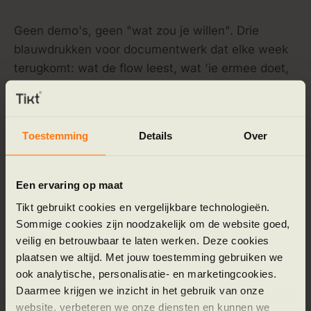
Geen demo's, geen "wat zou je willen". Drie
blauwdrukken voor documentwerk dat elke week
terugkomt: wat de flow leest, wat 'ie ermee doet,
en waar de mens blijft goedkeuren.
Toestemming
Details
Over
01 · FACTUREN
Een ervaring op maat
voor de inbox vol facturen
Factuur-inbox flow
Tikt gebruikt cookies en vergelijkbare technologieën.
Sommige cookies zijn noodzakelijk om de website goed,
Leest binnenkomende facturen, herkent leverancier
veilig en betrouwbaar te laten werken. Deze cookies
en bedragen, matcht ze met inkooporders en zet ze
plaatsen we altijd. Met jouw toestemming gebruiken we
klaar voor accordering in het pakket.
ook analytische, personalisatie- en marketingcookies.
Daarmee krijgen we inzicht in het gebruik van onze
Match
Mens
website, verbeteren we onze diensten en kunnen we