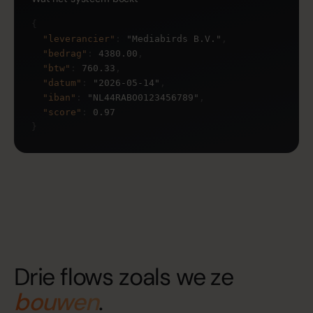
{
"leverancier"
:
"Mediabirds B.V."
,
"bedrag"
:
4380.00
,
"btw"
:
760.33
,
"datum"
:
"2026-05-14"
,
"iban"
:
"NL44RABO0123456789"
,
"score"
:
0.97
}
Drie flows zoals we ze
bouwen
.