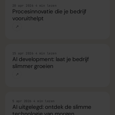
Handleiding
20 apr 2026
·
4 min lezen
Procesinnovatie die je bedrijf
vooruithelpt
↗
Handleiding
15 apr 2026
·
4 min lezen
AI development: laat je bedrijf
slimmer groeien
↗
Handleiding
5 apr 2026
·
4 min lezen
AI uitgelegd: ontdek de slimme
technologie van morgen