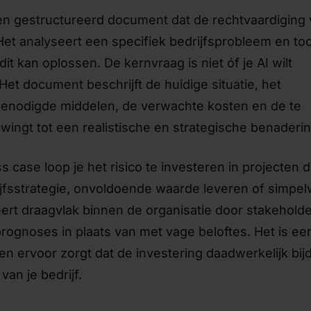
en gestructureerd document dat de rechtvaardiging
Het analyseert een specifiek bedrijfsprobleem en to
it kan oplossen. De kernvraag is niet óf je AI wilt
et document beschrijft de huidige situatie, het
 benodigde middelen, de verwachte kosten en de te
dwingt tot een realistische en strategische benaderin
 case loop je het risico te investeren in projecten d
drijfsstrategie, onvoldoende waarde leveren of simpe
eëert draagvlak binnen de organisatie door stakeholde
prognoses in plaats van met vage beloftes. Het is ee
en ervoor zorgt dat de investering daadwerkelijk bij
van je bedrijf.