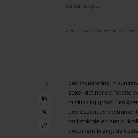
de kans op...
Koppelingen tussen sy
Bestaande tools laten samenw
integraties, zodat data niet
4 feb 2026
5 min lezen
Tikt reda
hoeft te worden.
MVP & prototyping
Snel een werkend prototype
valideren voordat je grootscha
tips · blog
Implementatie & trainin
DELEN
Een investering in kunstmat
Begeleiding en training voor 
nieuwe tools aan de slag will
zeker dat het de moeite w
mislukking groot. Een ijze
een essentieel instrument
technologie en een duideli
document brengt de kosten