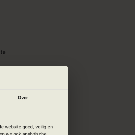
ste
enten
Over
ar
e website goed, veilig en
en we ook analytische,