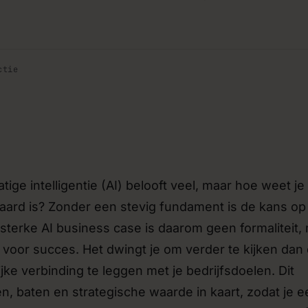
stemen
Verbetering van bestaande
›
erken via API’s en
Bovenop je huidige software ve
 meer handmatig overgezet
de nieuwste AI-mogelijkheden.
ctie
Strategie- en sparringssess
›
 bouwen om jouw idee te
Losse consulten waarin we meede
lig investeert.
tech-keuzes of de roadmap van 
g
Beheer & doorontwikkeling
›
ige intelligentie (AI) belooft veel, maar hoe weet je
teams die zelf met AI en
Hosting, onderhoud en doorontwi
en.
een sprint-based samenwerking.
aard is? Zonder een stevig fundament is de kans op
rsterke AI business case is daarom geen formaliteit,
 voor succes. Het dwingt je om verder te kijken dan
jke verbinding te leggen met je bedrijfsdoelen. Dit
, baten en strategische waarde in kaart, zodat je e