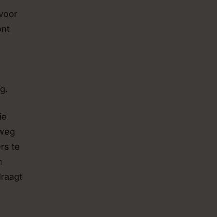
 voor
ont
g.
ie
lweg
rs te
n
draagt