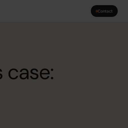
Contact
›
interne tools die precies
heeft.
s case:
›
terne kennisbank of advies
 kennis.
›
a die jouw team 24/7
erkzaamheden.
›
automatiseren zodat jouw
rk dat er écht toe doet.