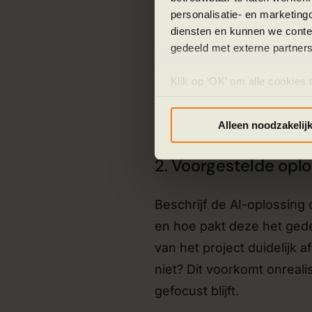
operationele kosten of een
personalisatie- en marketing
doel aan. Wat wil je berei
diensten en kunnen we conte
gedeeld met externe partners
mogelijk, bijvoorbeeld: "
facturen met 80% binnen 
Klik op ‘OK’ om alle cookies 
werkwijze helpt bij het i
‘Voorkeuren instellen’ kun je
procesoptimalisatie
de me
via onze cookie-instellingen.
Alleen noodzakelij
2. Voorgestelde opl
Beschrijf de AI-oplossing 
en hoe pakt deze het gede
van het project duidelijk 
niet? Dit voorkomt onreali
gefocust blijft.