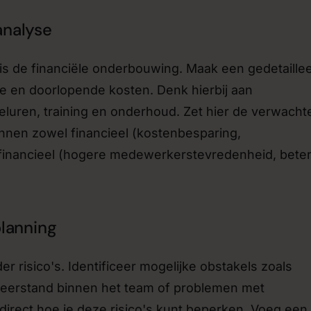
analyse
is de financiële onderbouwing. Maak een gedetaille
e en doorlopende kosten. Denk hierbij aan
keluren, training en onderhoud. Zet hier de verwacht
nnen zowel financieel (kostenbesparing,
-financieel (hogere medewerkerstevredenheid, bete
planning
er risico's. Identificeer mogelijke obstakels zoals
weerstand binnen het team of problemen met
direct hoe je deze risico's kunt beperken. Voeg een