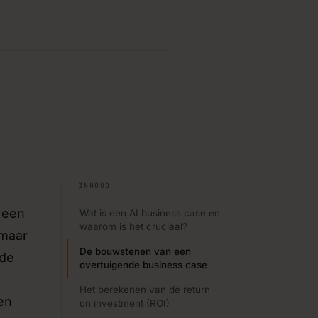
 systemen
›
rbeteringen bouwen met
ies
›
nken over digitalisering,
jouw product.
INHOUD
›
kkeling via vaste SLA’s of
 een
Wat is een AI business case en
waarom is het cruciaal?
 maar
De bouwstenen van een
 de
overtuigende business case
Het berekenen van de return
en
on investment (ROI)