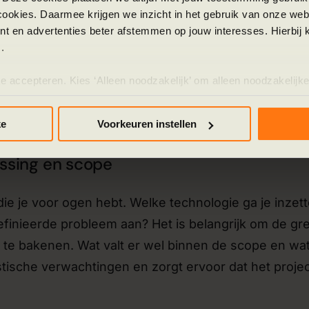
 slechte klantervaring. Koppel hier direct een meet
cookies. Daarmee krijgen we inzicht in het gebruik van onze we
ken met de AI-oplossing? Formuleer dit zo concreet
nt en advertenties beter afstemmen op jouw interesses. Hierbi
.
het reduceren van de handmatige verwerkingstijd van
zes maanden." Een scherpe analyse van je huidige
te accepteren. Kies ‘Alleen noodzakelijk’ om alleen noodzakelijke
dentificeren van de grootste knelpunten en kansen wa
 per categorie kiezen welke cookies je accepteert. Je kunt je ke
este waarde kan toevoegen.
 Meer informatie vind je in ons
cookiebeleid en onze privacyver
ke
Voorkeuren instellen
ossing en scope
die je voor ogen hebt. Welke technologie ga je inzet
finieerde probleem aan? Het is belangrijk om de g
af te bakenen. Wat valt er wel binnen de scope en wa
stische verwachtingen en zorgt ervoor dat het proje