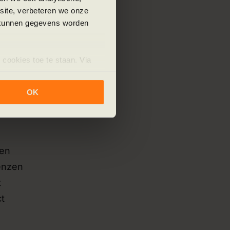
baar
bsite, verbeteren we onze
j kunnen gegevens worden
 cookies toe te staan. Via
ar
uze op ieder moment wijzigen
klaring.
OK
ten
renzen
t
ct