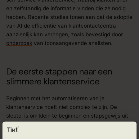
en zelfstandig de informatie vinden die ze nodig
hebben. Recente studies tonen aan dat de adoptie
van AI de efficiëntie van klantcontactcentra
aanzienlijk kan verhogen, zoals bevestigd door
onderzoek
van toonaangevende analisten.
De eerste stappen naar een
slimmere klantenservice
Beginnen met het automatiseren van je
klantenservice hoeft niet complex te zijn. De
sleutel is om klein te beginnen en stapsgewijs uit
te breiden. Start met een analyse van je huidige
klantvragen. Identificeer de top 5 meest gestelde