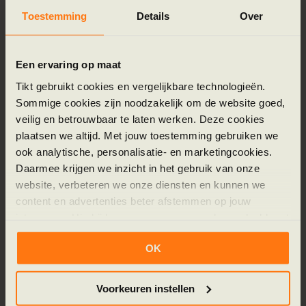
vragen die relatief eenvoudig te beantwoorden
Toestemming
Details
Over
zijn. Dit zijn de perfecte kandidaten voor de eerste
fase van automatisering, bijvoorbeeld via een
FAQ-chatbot op je website.
Een ervaring op maat
Tikt gebruikt cookies en vergelijkbare technologieën.
Selecteer vervolgens de juiste tooling die past bij
Sommige cookies zijn noodzakelijk om de website goed,
jouw behoeften en schaalbaar is voor de
veilig en betrouwbaar te laten werken. Deze cookies
plaatsen we altijd. Met jouw toestemming gebruiken we
toekomst. Het is belangrijk om een platform te
ook analytische, personalisatie- en marketingcookies.
kiezen dat kan meegroeien met je ambities. Een
Daarmee krijgen we inzicht in het gebruik van onze
fundamenteel begrip van
AI automatisering
helpt
website, verbeteren we onze diensten en kunnen we
bij het kiezen van de juiste oplossingen voor jouw
content en advertenties beter afstemmen op jouw
specifieke uitdagingen. Door te focussen op een
interesses. Hierbij kunnen gegevens worden gedeeld met
specifiek, afgebakend proces, kun je snel de
externe partners.
OK
voordelen van klantenservice automatiseren
Klik op ‘OK’ om alle cookies te accepteren. Kies ‘Alleen
ervaren en draagvlak creëren binnen de
noodzakelijk’ om alleen noodzakelijke cookies toe te
Voorkeuren instellen
organisatie voor verdere optimalisatie.
staan. Via ‘Voorkeuren instellen’ kun je per categorie