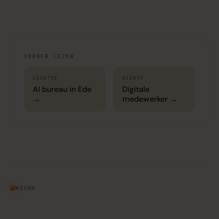
VERDER LEZEN
LOCATIE
DIENST
AI bureau in Ede
Digitale
→
medewerker →
einde