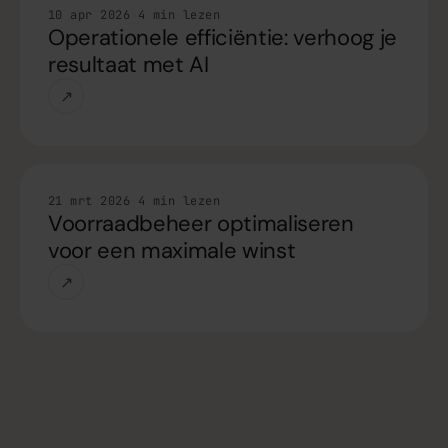
Tips
10 apr 2026
·
4 min lezen
Operationele efficiëntie: verhoog je
resultaat met AI
↗
Tips
21 mrt 2026
·
4 min lezen
Voorraadbeheer optimaliseren
voor een maximale winst
↗