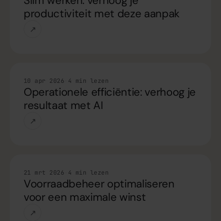
Slim werken: verhoog je
productiviteit met deze aanpak
↗
Handleiding
10 apr 2026
·
4 min lezen
Operationele efficiëntie: verhoog je
resultaat met AI
↗
Handleiding
21 mrt 2026
·
4 min lezen
Voorraadbeheer optimaliseren
voor een maximale winst
↗