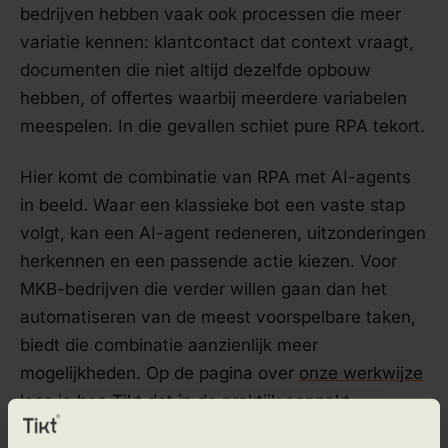
bedrijven hebben vaak ook processen die meer
variatie kennen: klantcontact dat context vraagt,
documenten die niet altijd dezelfde opbouw
hebben, of offertes waarbij meerdere variabelen
meespelen. In die gevallen schiet pure RPA tekort.
Hier komt de combinatie van RPA met AI-agents
in beeld. Waar een klassieke bot een vaste stap
volgt, kan een AI-agent redeneren, uitzonderingen
herkennen en een passende actie kiezen. Voor
MKB-bedrijven die verder willen gaan dan het
automatiseren van de meest voorspelbare taken,
biedt die combinatie aanzienlijk meer
mogelijkheden. Op de pagina over
onze werkwijze
lees je hoe Tikt dat in de praktijk aanpakt.