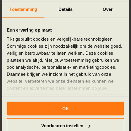
Toestemming
Details
Over
Veelgemaakte fouten bij de RPA-
implementatie
Een ervaring op maat
Een RPA-implementatie loopt niet altijd soepel.
Tikt gebruikt cookies en vergelijkbare technologieën.
Sommige cookies zijn noodzakelijk om de website goed,
Deze drie valkuilen zien we bij MKB-bedrijven het
veilig en betrouwbaar te laten werken. Deze cookies
vaakst:
plaatsen we altijd. Met jouw toestemming gebruiken we
ook analytische, personalisatie- en marketingcookies.
Te groot beginnen:
de neiging bestaat om
Daarmee krijgen we inzicht in het gebruik van onze
meteen alle processen aan te pakken. Dat leidt
website, verbeteren we onze diensten en kunnen we
tot complexiteit, vertraging en teleurstelling.
content en advertenties beter afstemmen op jouw
Kies één duidelijk proces en haal daar eerst
interesses. Hierbij kunnen gegevens worden gedeeld met
resultaat.
externe partners.
OK
Het proces niet goed genoeg beschrijven:
Klik op ‘OK’ om alle cookies te accepteren. Kies ‘Alleen
automatisering is zo sterk als de
noodzakelijk’ om alleen noodzakelijke cookies toe te
Voorkeuren instellen
procesbeschrijving waarop het rust. Als
staan. Via ‘Voorkeuren instellen’ kun je per categorie