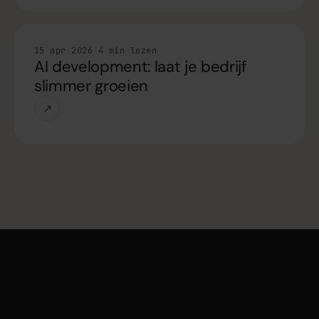
Handleiding
15 apr 2026
·
4 min lezen
AI development: laat je bedrijf
slimmer groeien
↗