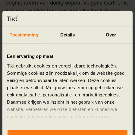
segmenteren van doelgroepen. Volgens
Gartner
is
het een cruciale tool voor het efficiënt beheren
van de klantreis en het verhogen van de
conversie.
Toestemming
Details
Over
Bedrijfsprocessen automatiseren
Een ervaring op maat
Op een breder niveau kun je volledige
Tikt gebruikt cookies en vergelijkbare technologieën.
bedrijfsprocessen automatiseren. Dit gaat verder
Sommige cookies zijn noodzakelijk om de website goed,
dan individuele taken en workflows en raakt de
veilig en betrouwbaar te laten werken. Deze cookies
kern van de operationele structuur. Voorbeelden
plaatsen we altijd. Met jouw toestemming gebruiken we
ook analytische, personalisatie- en marketingcookies.
zijn voorraadbeheer, financiële rapportages en
Daarmee krijgen we inzicht in het gebruik van onze
logistieke planning. Door deze complexe systemen
website, verbeteren we onze diensten en kunnen we
te integreren en automatiseren, creëer je een
content en advertenties beter afstemmen op jouw
datagedreven organisatie die sneller en slimmer
interesses. Hierbij kunnen gegevens worden gedeeld met
kan beslissen. Een goed startpunt hiervoor is het
externe partners.