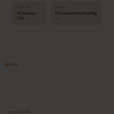
LOCATIE
DIENST
AI bureau
Procesautomatisering
Tikt →
→
einde
LEES OOK