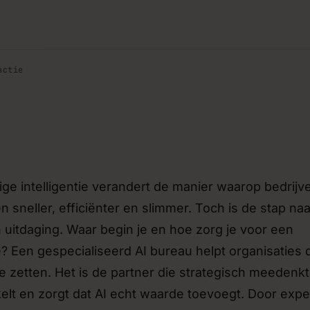
stemen
Verbetering van bestaande
›
erken via API’s en
Bovenop je huidige software ve
 meer handmatig overgezet
de nieuwste AI-mogelijkheden.
actie
Strategie- en sparringssess
›
 bouwen om jouw idee te
Losse consulten waarin we meede
lig investeert.
tech-keuzes of de roadmap van 
g
Beheer & doorontwikkeling
›
e intelligentie verandert de manier waarop bedrijv
teams die zelf met AI en
Hosting, onderhoud en doorontwi
en.
een sprint-based samenwerking.
neller, efficiënter en slimmer. Toch is de stap naa
 uitdaging. Waar begin je en hoe zorg je voor een
? Een gespecialiseerd AI bureau helpt organisaties
e zetten. Het is de partner die strategisch meedenkt
elt en zorgt dat AI echt waarde toevoegt. Door expe