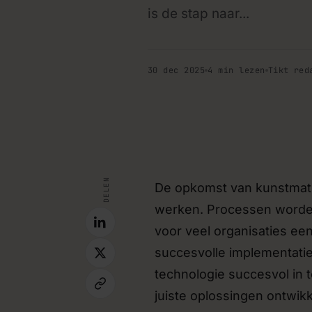
is de stap naar...
Koppelingen tussen sy
Bestaande tools laten samenw
integraties, zodat data niet
30 dec 2025
4 min lezen
Tikt red
hoeft te worden.
MVP & prototyping
Snel een werkend prototype
valideren voordat je grootscha
handleiding · blog
Implementatie & trainin
DELEN
De opkomst van kunstmatig
Begeleiding en training voor 
nieuwe tools aan de slag will
werken. Processen worden s
voor veel organisaties een
succesvolle implementatie
technologie succesvol in t
juiste oplossingen ontwikk