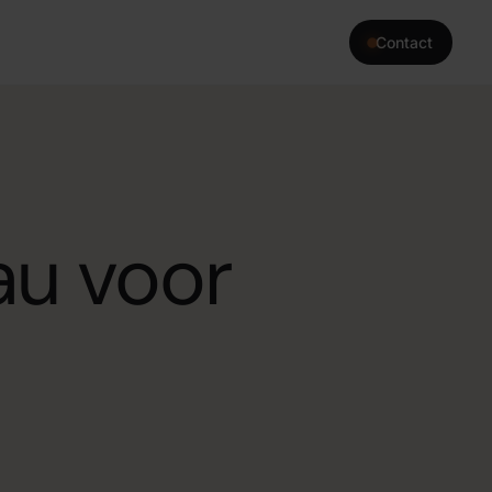
Contact
›
interne tools die precies
heeft.
au voor
›
terne kennisbank of advies
 kennis.
›
a die jouw team 24/7
erkzaamheden.
›
automatiseren zodat jouw
rk dat er écht toe doet.