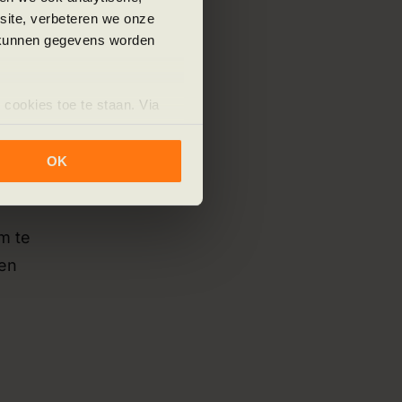
t
bsite, verbeteren we onze
j kunnen gegevens worden
ntern
 cookies toe te staan. Via
iet
uze op ieder moment wijzigen
klaring.
OK
m te
 en