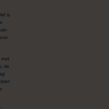
et is
ar
 van
jouw
t met
s, de
aag
ebben
e