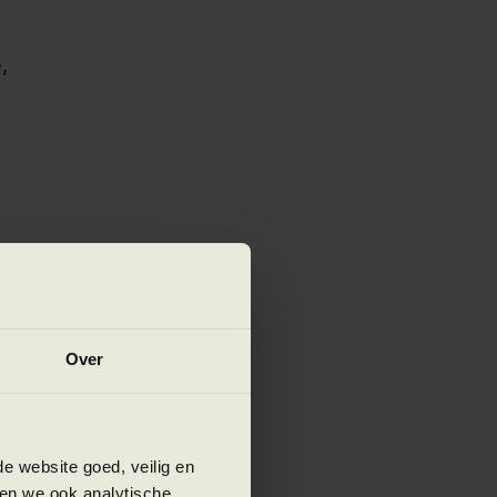
,
 AI
Over
e website goed, veilig en
welke
en we ook analytische,