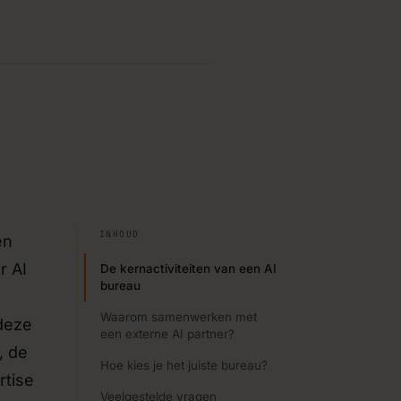
 systemen
›
rbeteringen bouwen met
ies
›
nken over digitalisering,
jouw product.
INHOUD
›
en
kkeling via vaste SLA’s of
r AI
De kernactiviteiten van een AI
bureau
Waarom samenwerken met
 deze
een externe AI partner?
, de
Hoe kies je het juiste bureau?
rtise
Veelgestelde vragen