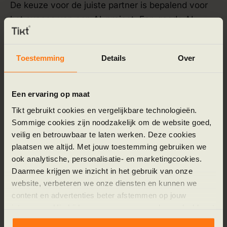
De keuze voor de juiste partner is bepalend voor
het succes van een AI-project. Een goede AI
implementatie partner denkt strategisch mee en
beschikt over de technische expertise om
Toestemming
Details
Over
oplossingen daadwerkelijk te realiseren. Het is
verstandig om een AI expert in te huren die niet
alleen de technologie begrijpt, maar ook de
Een ervaring op maat
bedrijfskundige context. Deze expert kan helpen
Tikt gebruikt cookies en vergelijkbare technologieën.
bij het bouwen van een businesscase en het
Sommige cookies zijn noodzakelijk om de website goed,
aantonen van de return on investment.
veilig en betrouwbaar te laten werken. Deze cookies
Organisaties die willen starten met het verkennen
plaatsen we altijd. Met jouw toestemming gebruiken we
ook analytische, personalisatie- en marketingcookies.
van hun mogelijkheden, kunnen een
gratis sessie
Daarmee krijgen we inzicht in het gebruik van onze
inplannen om de eerste stappen te zetten. Een
website, verbeteren we onze diensten en kunnen we
goede samenwerking is gebaseerd op vertrouwen
content en advertenties beter afstemmen op jouw
en een gedeelde visie op de toekomst.
interesses. Hierbij kunnen gegevens worden gedeeld met
externe partners.