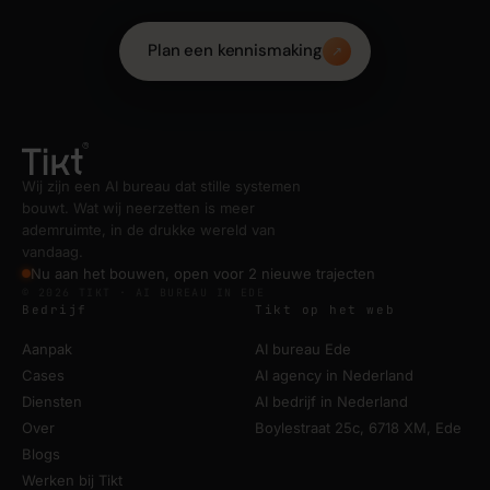
Plan een kennismaking
↗
Wij zijn een AI bureau dat stille systemen
bouwt. Wat wij neerzetten is meer
ademruimte, in de drukke wereld van
vandaag.
Nu aan het bouwen, open voor 2 nieuwe trajecten
© 2026 TIKT · AI BUREAU IN EDE
Bedrijf
Tikt op het web
Aanpak
AI bureau Ede
Cases
AI agency in Nederland
Diensten
AI bedrijf in Nederland
Over
Boylestraat 25c, 6718 XM, Ede
Blogs
Werken bij Tikt