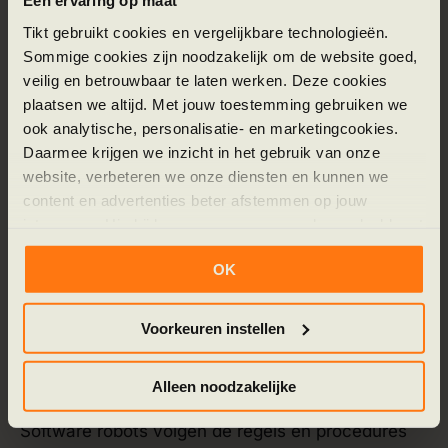
Een ervaring op maat
Tikt gebruikt cookies en vergelijkbare technologieën.
Menselijke fouten, zoals typefouten of het
Sommige cookies zijn noodzakelijk om de website goed,
verkeerd interpreteren van data, worden
veilig en betrouwbaar te laten werken. Deze cookies
geëlimineerd. Dit leidt tot een hogere datakwaliteit
plaatsen we altijd. Met jouw toestemming gebruiken we
en betrouwbaardere resultaten.
ook analytische, personalisatie- en marketingcookies.
Daarmee krijgen we inzicht in het gebruik van onze
website, verbeteren we onze diensten en kunnen we
Kostenbesparing
content en advertenties beter afstemmen op jouw
interesses. Hierbij kunnen gegevens worden gedeeld met
Door processen te automatiseren, kunnen de
externe partners.
operationele kosten aanzienlijk worden verlaagd.
OK
De investering in RPA software verdient zich vaak
Klik op ‘OK’ om alle cookies te accepteren. Kies ‘Alleen
snel terug door de gerealiseerde efficiëntie.
noodzakelijk’ om alleen noodzakelijke cookies toe te
Voorkeuren instellen
staan. Via ‘Voorkeuren instellen’ kun je per categorie
kiezen welke cookies je accepteert. Je kunt je keuze op
Betere compliance
Alleen noodzakelijke
ieder moment wijzigen via onze cookie-instellingen. Meer
informatie vind je in ons
cookiebeleid en onze
Software robots volgen de regels en procedures
privacyverklaring.