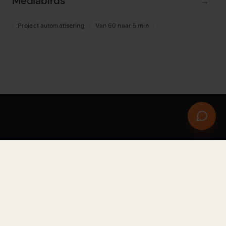
Mediabirds
→
Project automatisering
Van 60 naar 5 min
Het stille werk draait door.
Jij houdt de ademruimte.
Plan een kennismaking
↗