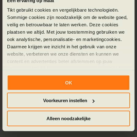
Een ervaring op maat
content en helpt bezoekers direct op weg.
Tikt gebruikt cookies en vergelijkbare technologieën.
Sommige cookies zijn noodzakelijk om de website goed,
Beantwoordt veelgestelde vragen automatisch.
veilig en betrouwbaar te laten werken. Deze cookies
Geeft duidelijke uitleg in begrijpelijke taal.
plaatsen we altijd. Met jouw toestemming gebruiken we
ook analytische, personalisatie- en marketingcookies.
Verwijst gericht door naar relevante pagina's.
Daarmee krijgen we inzicht in het gebruik van onze
Blijft binnen de huisstijl en tone of voice van de
website, verbeteren we onze diensten en kunnen we
content en advertenties beter afstemmen op jouw
organisatie.
interesses. Hierbij kunnen gegevens worden gedeeld met
externe partners.
OK
"De chatbot is bewust ontworpen als
Klik op ‘OK’ om alle cookies te accepteren. Kies ‘Alleen
ondersteuning. Niet ter vervanging
noodzakelijk’ om alleen noodzakelijke cookies toe te
Voorkeuren instellen
van menselijk contact, maar om rust
staan. Via ‘Voorkeuren instellen’ kun je per categorie
en overzicht te creëren."
kiezen welke cookies je accepteert. Je kunt je keuze op
Alleen noodzakelijke
ieder moment wijzigen via onze cookie-instellingen. Meer
informatie vind je in ons
cookiebeleid en onze
privacyverklaring.