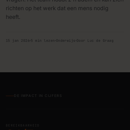
richten op het werk dat een mens nodig
heeft.
15 jan 2026
5 min lezen
Onderwijs
Door Luc de Graag
ONDERWIJSREGIO FOODVALLEY
support · website chatbot
DE IMPACT IN CIJFERS
BEREIKBAARHEID