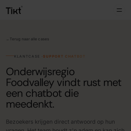
←
Terug naar alle cases
KLANTCASE ·
SUPPORT CHATBOT
Onderwijsregio
Foodvalley vindt rust met
een chatbot die
meedenkt.
Bezoekers krijgen direct antwoord op hun
vragen. Het team houdt z'n adem en kan zich