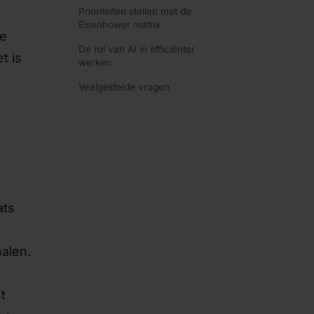
Prioriteiten stellen met de
Eisenhower matrix
je
De rol van AI in efficiënter
t is
werken
Veelgestelde vragen
ats
halen.
t