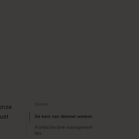
 systemen
›
rbeteringen bouwen met
ies
›
nken over digitalisering,
jouw product.
›
kkeling via vaste SLA’s of
INHOUD
 onze
lust
De kern van slimmer werken
Praktische time management
tips