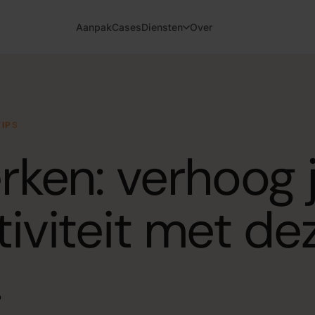
Aanpak
Cases
Diensten
Over
ce Core)
Software op maat
›
, tools en agents in je
Webapplicaties, klantportalen en 
t.
doen wat jouw organisatie nodig 
TIPS
Chatbots
rken: verhoog 
›
handen nemen, van klantvragen
Chatbots voor klantenservice, in
stellen en data verwerken.
op de website. Getraind op jouw
iviteit met de
edrijf
Digitale medewerker
›
mgeving getraind op data van
Een AI-gestuurde digitale colleg
ondersteunt bij terugkerende w
.
t AI
Procesautomatisering
›
ulieren automatisch uitlezen,
Repetitieve taken en workflows 
ar de juiste systemen.
team zich kan focussen op het we