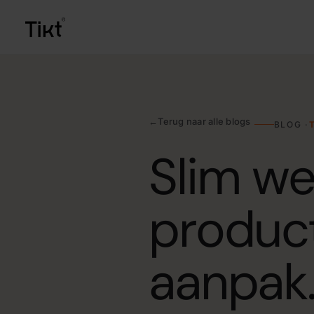
AIC (Artificial Intelligen
De centrale AI-kern die kennis
organisatie met elkaar verbind
←
Terug naar alle blogs
BLOG ·
AI-agents
Slim we
Slimme agents die werk uit 
beantwoorden tot offertes op
product
GPT op maat voor jouw b
Een eigen veilige ChatGPT-o
jouw bedrijf.
aanpak
Documentverwerking me
Facturen, contracten en form
controleren en doorzetten na