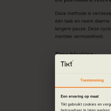
Deze methode is verrasse
één taak en neem daarna 
langere pauze. Deze cyclu
mentale vermoeidheid.
Time blocking
Wijs specifieke tijdsblokk
eindeloze to-do-lijst, heb 
Toestemming
realistisch na te denken o
onderbrekingen.
Een ervaring op maat
Tikt gebruikt cookies en ver
betrouwbaar te laten werken.