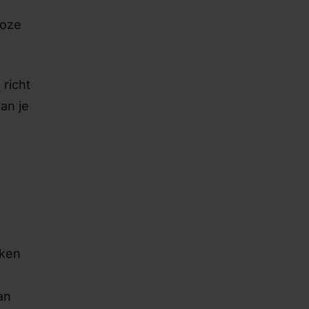
loze
 richt
an je
aken
an