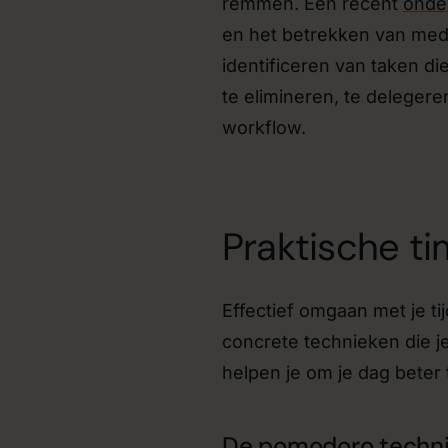
remmen. Een recent
onde
en het betrekken van medew
identificeren van taken di
te elimineren, te delegere
workflow.
Praktische t
Effectief omgaan met je tij
concrete technieken die j
helpen je om je dag beter 
De pomodoro techn