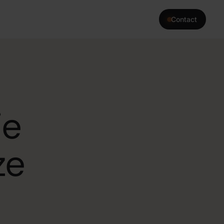
Contact
›
interne tools die precies
heeft.
je
›
terne kennisbank of advies
 kennis.
ze
›
a die jouw team 24/7
erkzaamheden.
›
automatiseren zodat jouw
rk dat er écht toe doet.