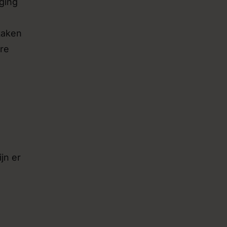
ging
taken
ere
jn er