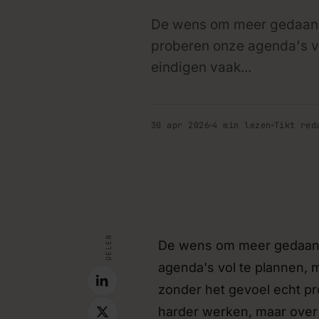
De wens om meer gedaan te
Koppelingen tussen sy
proberen onze agenda's vo
Bestaande tools laten samenw
integraties, zodat data niet
eindigen vaak...
hoeft te worden.
MVP & prototyping
30 apr 2026
4 min lezen
Tikt red
Snel een werkend prototype
valideren voordat je grootscha
Implementatie & trainin
Begeleiding en training voor 
tips · blog
nieuwe tools aan de slag will
DELEN
De wens om meer gedaan te
agenda's vol te plannen, 
zonder het gevoel echt pro
harder werken, maar over h