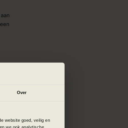
 aan
 een
 een
Over
tegen
e website goed, veilig en
en we ook analytische,