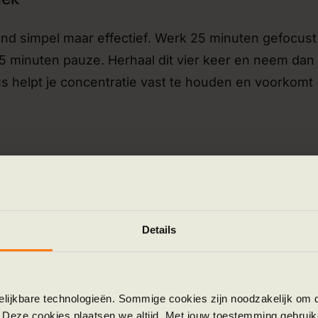
nd simpel maar effectief. Werk 25 minuten gefocust
5 minuten pauze. Herhaal dit vier keer en neem dan
s helpt je concentratie vast te houden en voorkomt
en in je agenda toe aan concrete taken. In plaats van
je een duidelijk plan voor je dag. Dit dwingt je om
Details
ver hoeveel tijd een taak echt kost en beschermt je 
gelijkbare technologieën. Sommige cookies zijn noodzakelijk om d
 Deze cookies plaatsen we altijd. Met jouw toestemming gebruik