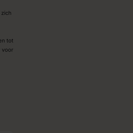
zich
en tot
r voor