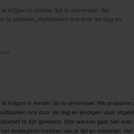
 krijgen in minder tijd is universeel. We
stemen
Verbetering van bestaande
l te plannen, multitasken ons door de dag en
›
erken via API’s en
Bovenop je huidige software ve
 meer handmatig overgezet
de nieuwste AI-mogelijkheden.
Strategie- en sparringssess
›
actie
 bouwen om jouw idee te
Losse consulten waarin we meede
lig investeert.
tech-keuzes of de roadmap van 
g
Beheer & doorontwikkeling
›
teams die zelf met AI en
Hosting, onderhoud en doorontwi
en.
een sprint-based samenwerking.
 krijgen in minder tijd is universeel. We proberen
multitasken ons door de dag en eindigen vaak uitgeb
ductief te zijn geweest. Slim werken gaat niet over
et strategisch inzetten van je tijd en middelen. Het