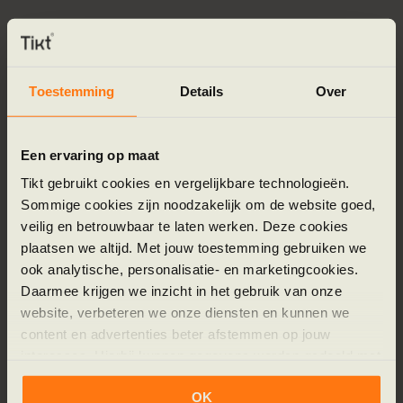
De grens zit bij complexiteit en integratie. Zodra je
wilt dat het systeem ook iets doet in een ander
systeem, beslissingen neemt op basis van data of
Toestemming
Details
Over
uitzonderingen zelfstandig afhandelt, schiet een
chatbot builder tekort. Dan heb je geen builder
nodig, maar architectuur.
Een ervaring op maat
Tikt gebruikt cookies en vergelijkbare technologieën.
Sommige cookies zijn noodzakelijk om de website goed,
Het keuzekader samengevat
veilig en betrouwbaar te laten werken. Deze cookies
plaatsen we altijd. Met jouw toestemming gebruiken we
ook analytische, personalisatie- en marketingcookies.
Kies een chatbot builder als:
je snel een
Daarmee krijgen we inzicht in het gebruik van onze
gespreksbot wilt voor klantvragen, je geen
website, verbeteren we onze diensten en kunnen we
systeemintegraties nodig hebt, en je zelf wilt
content en advertenties beter afstemmen op jouw
interesses. Hierbij kunnen gegevens worden gedeeld met
beheren zonder technische afhankelijkheid.
externe partners.
OK