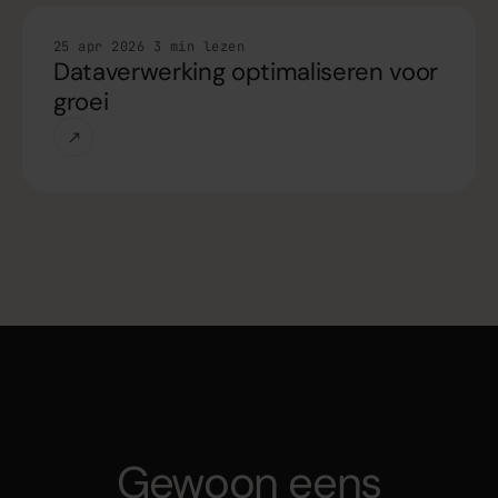
Tips
25 apr 2026
·
3 min lezen
Dataverwerking optimaliseren voor
groei
↗
Gewoon eens