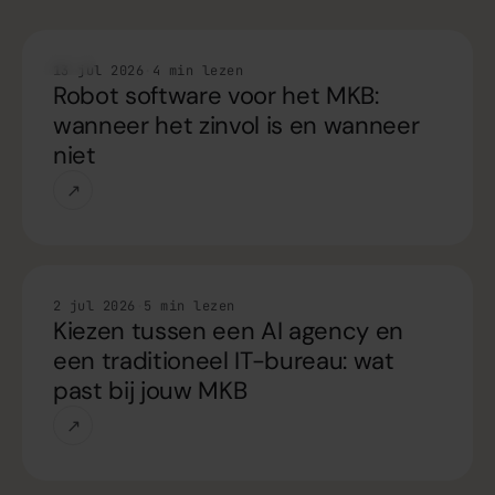
Tips
13 jul 2026
·
4 min lezen
Robot software voor het MKB:
wanneer het zinvol is en wanneer
niet
↗
Tips
2 jul 2026
·
5 min lezen
Kiezen tussen een AI agency en
een traditioneel IT-bureau: wat
past bij jouw MKB
↗